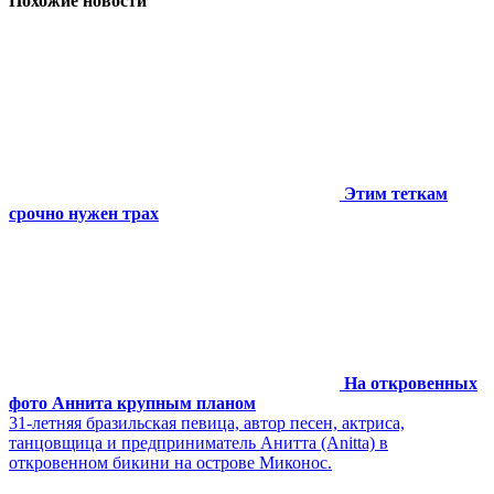
Похожие новости
Этим теткам
срочно нужен трах
На откровенных
фото Аннита крупным планом
31-летняя бразильская певица, автор песен, актриса,
танцовщица и предприниматель Анитта (Anitta) в
откровенном бикини на острове Миконос.