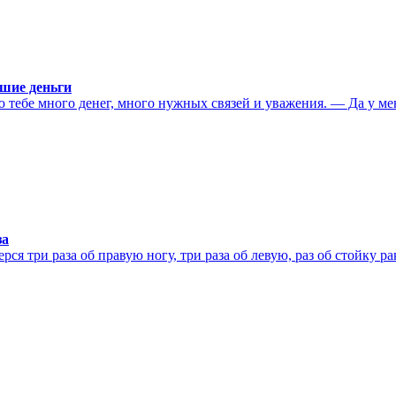
шие деньги
тебе много денег, много нужных связей и уважения. — Да у меня
за
ся три раза об правую ногу, три раза об левую, раз об стойку р