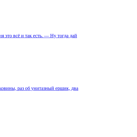
 это всё и так есть. — Ну тогда дай
аковины, раз об унитазный ершик, два