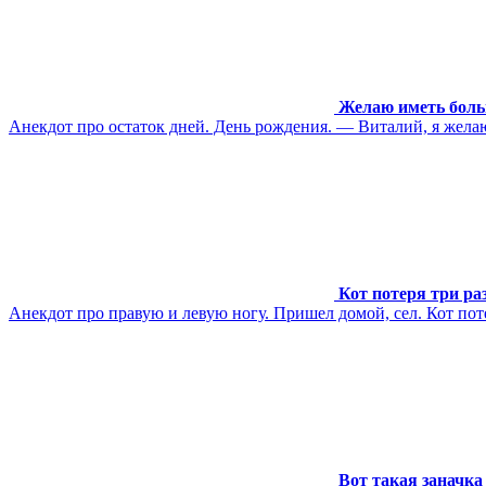
Желаю иметь боль
Анекдот про остаток дней. День рождения. — Виталий, я желаю 
Кот потеря три ра
Анекдот про правую и левую ногу. Пришел домой, сел. Кот потер
Вот такая заначка